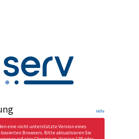
ung
Hilfe
den eine nicht unterstützte Version eines
asierten Browsers. Bitte aktualisieren Sie
rowser auf eine Chromium-Version 138 oder